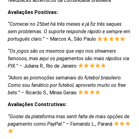
feedbacks autênticos da comunidade brasileira:
Avaliações Positivas:
“Comecei no 25bet há três meses e já fiz três saques
sem problemas. O suporte responde rápido e sempre em
português claro.”
– Marcos A., São Paulo
“Os jogos são os mesmos que vejo nos streamers
famosos, mas aqui os pagamentos são mais rápidos via
PIX.”
– Juliana R., Rio de Janeiro
“Adoro as promoções semanais do futebol brasileiro.
Como sou fanático por futebol, aproveito muito os free
bets.”
– Ricardo S., Minas Gerais
Avaliações Construtivas:
“Gostei da plataforma mas senti falta de mais opções de
pagamento como PayPal.”
– Fernando L., Paraná