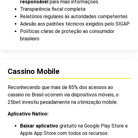
responsável
para mais informações.
Transparência fiscal completa
Relatórios regulares às autoridades competentes
Adesão aos padrões técnicos exigidos pelo SIGAP
Políticas claras de proteção ao consumidor
brasileiro
Cassino Mobile
Reconhecendo que mais de 85% dos acessos ao
cassino no Brasil ocorrem via dispositivos móveis, o
25bet investiu pesadamente na otimização mobile.
Aplicativo Nativo:
Baixar aplicativo
gratuito na Google Play Store e
Apple App Store com todos os recursos: