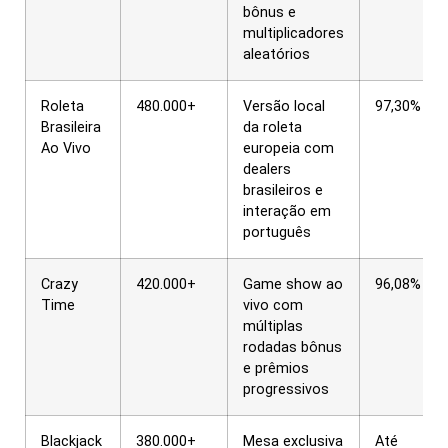
bônus e
multiplicadores
aleatórios
Roleta
480.000+
Versão local
97,30%
Brasileira
da roleta
Ao Vivo
europeia com
dealers
brasileiros e
interação em
português
Crazy
420.000+
Game show ao
96,08%
Time
vivo com
múltiplas
rodadas bônus
e prêmios
progressivos
Blackjack
380.000+
Mesa exclusiva
Até