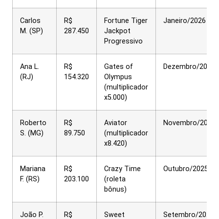
Carlos
R$
Fortune Tiger
Janeiro/2026
M. (SP)
287.450
Jackpot
Progressivo
Ana L.
R$
Gates of
Dezembro/2025
(RJ)
154.320
Olympus
(multiplicador
x5.000)
Roberto
R$
Aviator
Novembro/2025
S. (MG)
89.750
(multiplicador
x8.420)
Mariana
R$
Crazy Time
Outubro/2025
F. (RS)
203.100
(roleta
bônus)
João P.
R$
Sweet
Setembro/2025