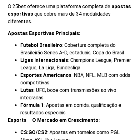
O 25bet oferece uma plataforma completa de
apostas
esportivas
que cobre mais de 34 modalidades
diferentes.
Apostas Esportivas Principais:
Futebol Brasileiro
: Cobertura completa do
Brasileirão Séries A-D, estaduais, Copa do Brasil
Ligas Internacionais
: Champions League, Premier
League, La Liga, Bundesliga
Esportes Americanos
: NBA, NFL, MLB com odds
competitivas
Lutas
: UFC, boxe com transmissões ao vivo
integradas
Fórmula 1
: Apostas em corrida, qualificação e
resultados especiais
Esports – O Mercado em Crescimento:
CS:GO/CS2
: Apostas em torneios como PGL
Major, ESL Pro League