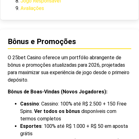
Jogo Responsável
Avaliações
Bônus e Promoções
O 25bet Casino oferece um portfólio abrangente de
bônus e promoções atualizadas para 2026, projetadas
para maximizar sua experiência de jogo desde o primeiro
depósito.
Bônus de Boas-Vindas (Novos Jogadores):
Cassino
: Cassino: 100% até R$ 2.500 + 150 Free
Spins.
Ver todos os bônus
disponíveis com
termos completos
Esportes
: 100% até R$ 1.000 + R$ 50 em aposta
grátis