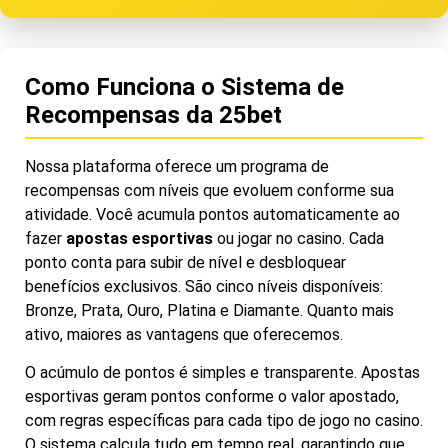
Como Funciona o Sistema de
Recompensas da 25bet
Nossa plataforma oferece um programa de
recompensas com níveis que evoluem conforme sua
atividade. Você acumula pontos automaticamente ao
fazer
apostas esportivas
ou jogar no casino. Cada
ponto conta para subir de nível e desbloquear
benefícios exclusivos. São cinco níveis disponíveis:
Bronze, Prata, Ouro, Platina e Diamante. Quanto mais
ativo, maiores as vantagens que oferecemos.
O acúmulo de pontos é simples e transparente. Apostas
esportivas geram pontos conforme o valor apostado,
com regras específicas para cada tipo de jogo no casino.
O sistema calcula tudo em tempo real, garantindo que