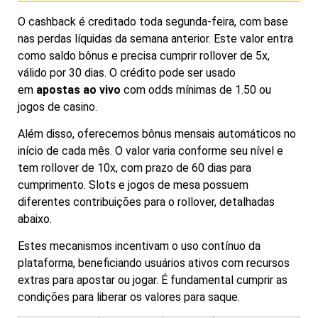
O cashback é creditado toda segunda-feira, com base
nas perdas líquidas da semana anterior. Este valor entra
como saldo bônus e precisa cumprir rollover de 5x,
válido por 30 dias. O crédito pode ser usado
em
apostas ao vivo
com odds mínimas de 1.50 ou
jogos de casino.
Além disso, oferecemos bônus mensais automáticos no
início de cada mês. O valor varia conforme seu nível e
tem rollover de 10x, com prazo de 60 dias para
cumprimento. Slots e jogos de mesa possuem
diferentes contribuições para o rollover, detalhadas
abaixo.
Estes mecanismos incentivam o uso contínuo da
plataforma, beneficiando usuários ativos com recursos
extras para apostar ou jogar. É fundamental cumprir as
condições para liberar os valores para saque.