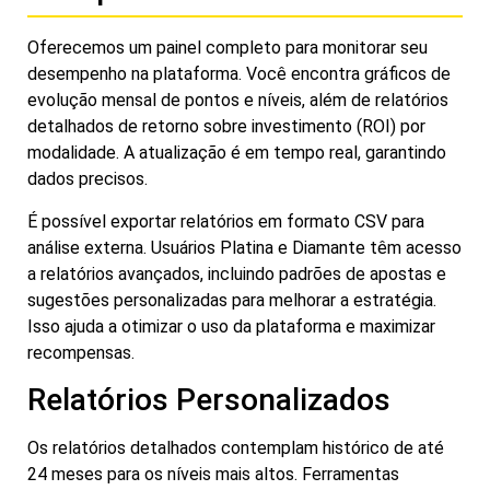
Oferecemos um painel completo para monitorar seu
desempenho na plataforma. Você encontra gráficos de
evolução mensal de pontos e níveis, além de relatórios
detalhados de retorno sobre investimento (ROI) por
modalidade. A atualização é em tempo real, garantindo
dados precisos.
É possível exportar relatórios em formato CSV para
análise externa. Usuários Platina e Diamante têm acesso
a relatórios avançados, incluindo padrões de apostas e
sugestões personalizadas para melhorar a estratégia.
Isso ajuda a otimizar o uso da plataforma e maximizar
recompensas.
Relatórios Personalizados
Os relatórios detalhados contemplam histórico de até
24 meses para os níveis mais altos. Ferramentas