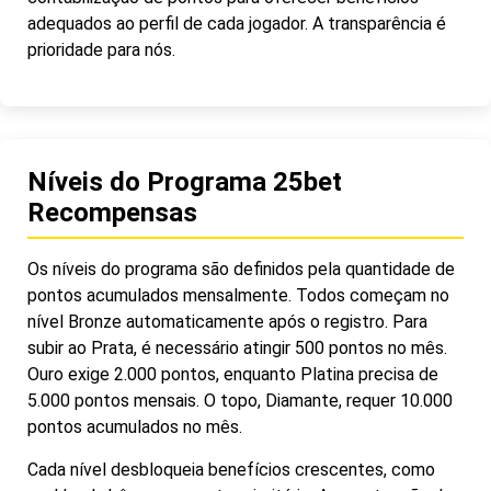
adequados ao perfil de cada jogador. A transparência é
prioridade para nós.
Níveis do Programa 25bet
Recompensas
Os níveis do programa são definidos pela quantidade de
pontos acumulados mensalmente. Todos começam no
nível Bronze automaticamente após o registro. Para
subir ao Prata, é necessário atingir 500 pontos no mês.
Ouro exige 2.000 pontos, enquanto Platina precisa de
5.000 pontos mensais. O topo, Diamante, requer 10.000
pontos acumulados no mês.
Cada nível desbloqueia benefícios crescentes, como