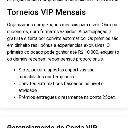
Torneios VIP Mensais
Organizamos competições mensais para níveis Ouro ou
superiores, com formatos variados. A participação é
gratuita e feita por convite automático. Os prêmios são
em dinheiro real, bônus e experiências exclusivas. O
primeiro colocado pode ganhar até R$ 10.000, enquanto
os demais recebem recompensas proporcionais.
Slots, poker e apostas esportivas são
modalidades contempladas.
Convites automáticos baseados no nível e
atividade.
Prêmios entregues diretamente na conta 25bet.
Gerenciamento de Conta VIP