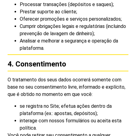
Processar transações (depósitos e saques);
Prestar suporte ao cliente;
Oferecer promoções e serviços personalizados;
Cumprir obrigações legais e regulatórias (incluindo
prevenção de lavagem de dinheiro);
Analisar e melhorar a segurança e operação da
plataforma.
4. Consentimento
O tratamento dos seus dados ocorrerá somente com
base no seu consentimento livre, informado e explícito,
que é obtido no momento em que você:
se registra no Site; efetua ações dentro da
plataforma (ex.: apostas, depósitos);
interage com nossos formulários ou aceita esta
política.
Você pode retirar seu consentimento a qualquer