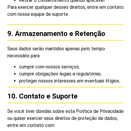
Retirar o consentimento quando aplicável.
Para exercer qualquer desses direitos, entre em contato
com nossa equipe de suporte.
9. Armazenamento e Retenção
Seus dados serão mantidos apenas pelo tempo
necessário para:
cumprir com nossos serviços;
cumprir obrigações legais e regulatórias;
proteger nossos interesses em eventuais litígios.
10. Contato e Suporte
Se você tiver dúvidas sobre esta Política de Privacidade
ou quiser exercer seus direitos de proteção de dados,
entre em contato com: