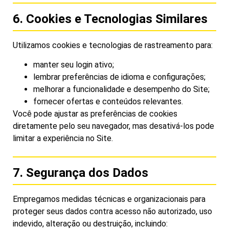
6. Cookies e Tecnologias Similares
Utilizamos cookies e tecnologias de rastreamento para:
manter seu login ativo;
lembrar preferências de idioma e configurações;
melhorar a funcionalidade e desempenho do Site;
fornecer ofertas e conteúdos relevantes.
Você pode ajustar as preferências de cookies
diretamente pelo seu navegador, mas desativá‑los pode
limitar a experiência no Site.
7. Segurança dos Dados
Empregamos medidas técnicas e organizacionais para
proteger seus dados contra acesso não autorizado, uso
indevido, alteração ou destruição, incluindo: