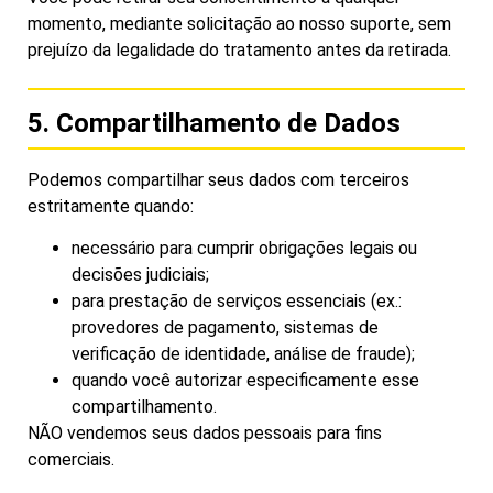
momento, mediante solicitação ao nosso suporte, sem
prejuízo da legalidade do tratamento antes da retirada.
5. Compartilhamento de Dados
Podemos compartilhar seus dados com terceiros
estritamente quando:
necessário para cumprir obrigações legais ou
decisões judiciais;
para prestação de serviços essenciais (ex.:
provedores de pagamento, sistemas de
verificação de identidade, análise de fraude);
quando você autorizar especificamente esse
compartilhamento.
NÃO vendemos seus dados pessoais para fins
comerciais.