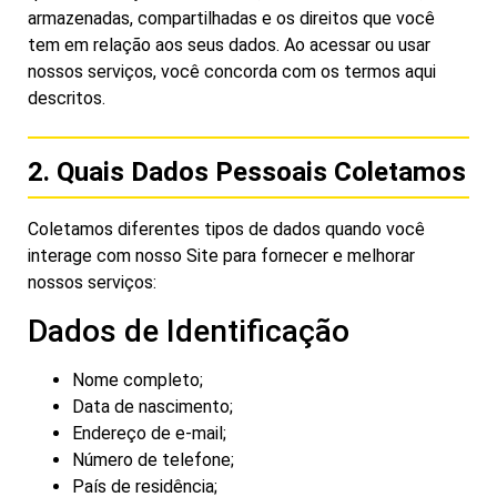
armazenadas, compartilhadas e os direitos que você
tem em relação aos seus dados. Ao acessar ou usar
nossos serviços, você concorda com os termos aqui
descritos.
2. Quais Dados Pessoais Coletamos
Coletamos diferentes tipos de dados quando você
interage com nosso Site para fornecer e melhorar
nossos serviços:
Dados de Identificação
Nome completo;
Data de nascimento;
Endereço de e‑mail;
Número de telefone;
País de residência;