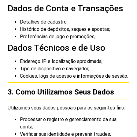
Dados de Conta e Transações
Detalhes de cadastro;
Histórico de depósitos, saques e apostas;
Preferências de jogo e promoções;
Dados Técnicos e de Uso
Endereço IP e localização aproximada;
Tipo de dispositivo e navegador;
Cookies, logs de acesso e informações de sessão.
3. Como Utilizamos Seus Dados
Utilizamos seus dados pessoais para os seguintes fins:
Processar o registro e gerenciamento da sua
conta;
Verificar sua identidade e prevenir fraudes;