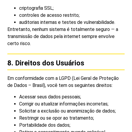
criptografia SSL;
controles de acesso restrito;
auditorias internas e testes de vulnerabilidade.
Entretanto, nenhum sistema é totalmente seguro — a
transmissão de dados pela internet sempre envolve
certo risco.
8. Direitos dos Usuários
Em conformidade com a LGPD (Lei Geral de Proteção
de Dados – Brasil), você tem os seguintes direitos:
Acessar seus dados pessoais;
Corrigir ou atualizar informações incorretas;
Solicitar a exclusão ou anonimização de dados;
Restringir ou se opor ao tratamento;
Portabilidade dos dados;