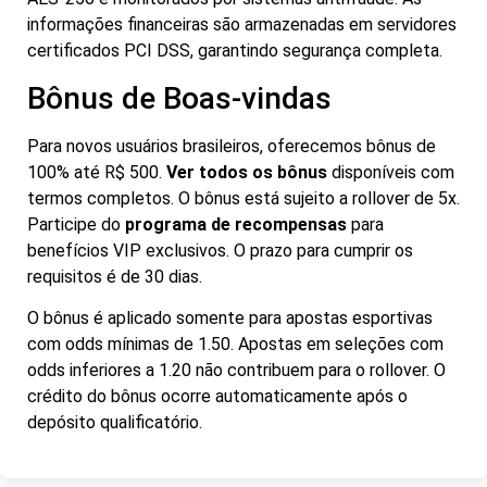
informações financeiras são armazenadas em servidores
certificados PCI DSS, garantindo segurança completa.
Bônus de Boas-vindas
Para novos usuários brasileiros, oferecemos bônus de
100% até R$ 500.
Ver todos os bônus
disponíveis com
termos completos. O bônus está sujeito a rollover de 5x.
Participe do
programa de recompensas
para
benefícios VIP exclusivos. O prazo para cumprir os
requisitos é de 30 dias.
O bônus é aplicado somente para apostas esportivas
com odds mínimas de 1.50. Apostas em seleções com
odds inferiores a 1.20 não contribuem para o rollover. O
crédito do bônus ocorre automaticamente após o
depósito qualificatório.