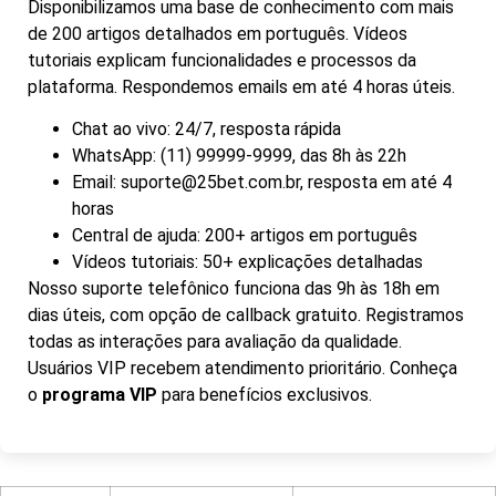
Disponibilizamos uma base de conhecimento com mais
de 200 artigos detalhados em português. Vídeos
tutoriais explicam funcionalidades e processos da
plataforma. Respondemos emails em até 4 horas úteis.
Chat ao vivo: 24/7, resposta rápida
WhatsApp: (11) 99999-9999, das 8h às 22h
Email:
suporte@25bet.com.br
, resposta em até 4
horas
Central de ajuda: 200+ artigos em português
Vídeos tutoriais: 50+ explicações detalhadas
Nosso suporte telefônico funciona das 9h às 18h em
dias úteis, com opção de callback gratuito. Registramos
todas as interações para avaliação da qualidade.
Usuários VIP recebem atendimento prioritário. Conheça
o
programa VIP
para benefícios exclusivos.