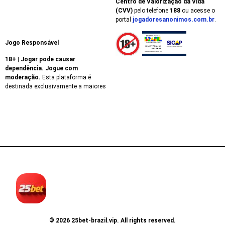
Centro de Valorização da Vida
(CVV)
pelo telefone
188
ou acesse o
portal
jogadoresanonimos.com.br
.
Jogo Responsável
18+ | Jogar pode causar
dependência. Jogue com
moderação.
Esta plataforma é
destinada exclusivamente a maiores
© 2026 25bet-brazil.vip. All rights reserved.