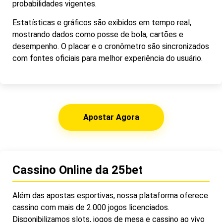
probabilidades vigentes.
Estatísticas e gráficos são exibidos em tempo real,
mostrando dados como posse de bola, cartões e
desempenho. O placar e o cronômetro são sincronizados
com fontes oficiais para melhor experiência do usuário.
Apostar Agora
Cassino Online da 25bet
Além das apostas esportivas, nossa plataforma oferece
cassino com mais de 2.000 jogos licenciados.
Disponibilizamos slots, jogos de mesa e cassino ao vivo