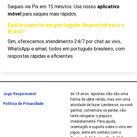
Saques via Pix em 15 minutos. Use nosso
aplicativo
móvel
para saques mais rápidos.
Existe suporte em português disponível para o
Brasil?
Sim, oferecemos atendimento 24/7 por chat ao vivo,
WhatsApp e email, todos em português brasileiro, com
respostas rápidas e eficientes.
Jogo Responsável
de 18 anos. Apostas não são uma
forma de obter renda, mas sim uma
Política de Privacidade
atividade de lazer. Lembre-se: se você
ganhar, comemore; se perder, não
tente recuperar o prejuízo
imediatamente. Para ajuda,
orientação e suporte sobre o vício em
jogos, entre em contato com o