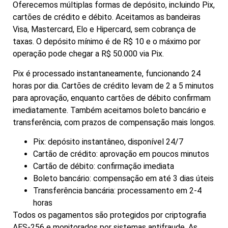
Oferecemos múltiplas formas de depósito, incluindo Pix,
cartões de crédito e débito. Aceitamos as bandeiras
Visa, Mastercard, Elo e Hipercard, sem cobrança de
taxas. O depósito mínimo é de R$ 10 e o máximo por
operação pode chegar a R$ 50.000 via Pix.
Pix é processado instantaneamente, funcionando 24
horas por dia. Cartões de crédito levam de 2 a 5 minutos
para aprovação, enquanto cartões de débito confirmam
imediatamente. Também aceitamos boleto bancário e
transferência, com prazos de compensação mais longos.
Pix: depósito instantâneo, disponível 24/7
Cartão de crédito: aprovação em poucos minutos
Cartão de débito: confirmação imediata
Boleto bancário: compensação em até 3 dias úteis
Transferência bancária: processamento em 2-4
horas
Todos os pagamentos são protegidos por criptografia
AES-256 e monitorados por sistemas antifraude. As